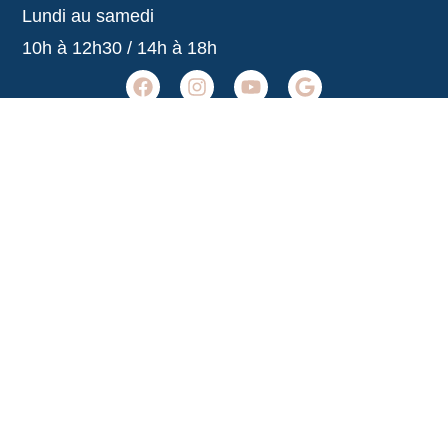
Lundi au samedi
10h à 12h30 / 14h à 18h
Agence Belle-Île-en-Mer
02 97 31 53 36
belleile@agencedelocean.fr
Horaires
Lundi au samedi
10h à 12h30 / 14h à 18h