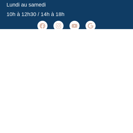
Lundi au samedi
10h à 12h30 / 14h à 18h
Agence Belle-Île-en-Mer
02 97 31 53 36
belleile@agencedelocean.fr
Horaires
Lundi au samedi
10h à 12h30 / 14h à 18h