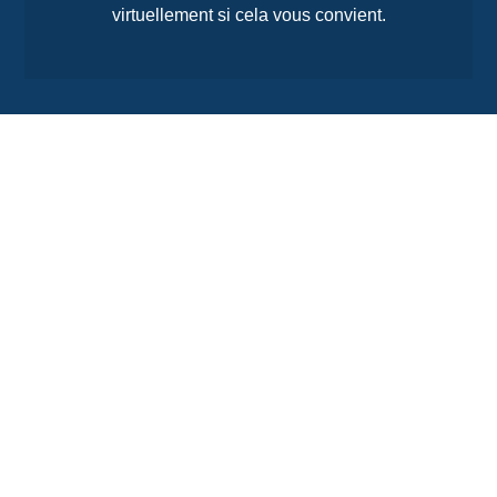
virtuellement si cela vous convient.
Agence Carnac
02 97 83 41 52
contact@agencedelocean.fr
Horaires
Lundi au samedi
10h à 12h30 / 14h à 18h
Agence Belle-Île-en-Mer